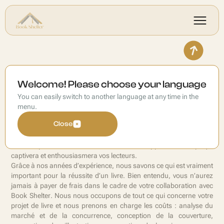
Devenir auteur
Welcome! Please choose your language
You can easily switch to another language at any time in the
Vous avez une idée de livre géniale et/ou vous êtes expert dans un
menu.
domaine particulier ?
Close
Alors vous êtes au bon endroit chez Book Shelter ! Nous vous
aidons non seulement à publier et à promouvoir votre livre de
manière professionnelle, mais aussi à développer un concept qui
captivera et enthousiasmera vos lecteurs.
Grâce à nos années d’expérience, nous savons ce qui est vraiment
important pour la réussite d’un livre. Bien entendu, vous n’aurez
jamais à payer de frais dans le cadre de votre collaboration avec
Book Shelter. Nous nous occupons de tout ce qui concerne votre
projet de livre et nous prenons en charge les coûts : analyse du
marché et de la concurrence, conception de la couverture,