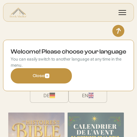
Livres
Welcome! Please choose your language
You can easily switch to another language at any time in the
Langue du livre
menu.
Close
FR
ES
IT
DE
EN