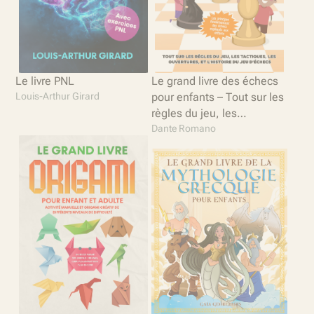
Le livre PNL
Le grand livre des échecs
Louis-Arthur Girard
pour enfants – Tout sur les
règles du jeu, les
tactiques, les ouvertures,
Dante Romano
et l’histoire du jeu d’échecs