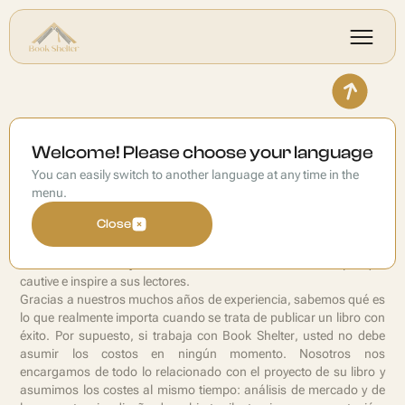
Conviértase en autor
Welcome! Please choose your language
You can easily switch to another language at any time in the
¿Tienes una gran idea para un libro y/o es experto en un campo
menu.
concreto?
Close
Entonces, Book Shelter es el lugar adecuado para usted. No solo
ayudaremos con la publicación y promoción profesional de su
libro, también trabajaremos con el desarrollo de un concepto que
cautive e inspire a sus lectores.
Gracias a nuestros muchos años de experiencia, sabemos qué es
lo que realmente importa cuando se trata de publicar un libro con
éxito. Por supuesto, si trabaja con Book Shelter, usted no debe
asumir los costos en ningún momento. Nosotros nos
encargamos de todo lo relacionado con el proyecto de su libro y
asumimos los costes al mismo tiempo: análisis de mercado y de