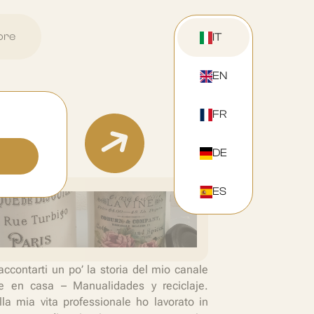
ore
IT
EN
FR
DE
ES
raccontarti un po’ la storia del mio canale
e en casa – Manualidades y reciclaje.
la mia vita professionale ho lavorato in