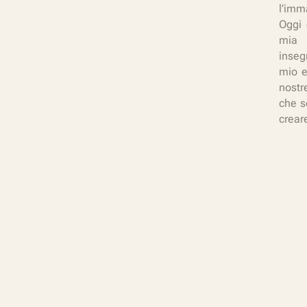
l’imm
Oggi 
mia 
inseg
mio e
nostr
che s
crear