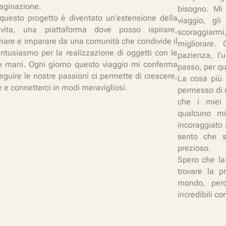
aginazione.
bisogno. Mi
questo progetto è diventato un’estensione della
viaggio, gli
vita, una piattaforma dove posso ispirare,
scoraggiarmi
nare e imparare da una comunità che condivide il
migliorare.
ntusiasmo per la realizzazione di oggetti con le
pazienza, l’
e mani. Ogni giorno questo viaggio mi conferma
passo, per q
eguire le nostre passioni ci permette di crescere,
La cosa più 
e e connetterci in modi meravigliosi.
permesso di 
che i miei 
qualcuno m
incoraggiato 
sento che s
prezioso.
Spero che la 
trovare la p
mondo, perc
incredibili co