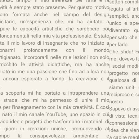
stesso tempo, il mio interesse per l’arte e la
settori comp
ività è sempre stato presente. Per questo motivo
legata all’a
ono formata anche nel campo del design
semplici, anc
icitario, un’esperienza che mi ha aiutato a
unico e spec
ppare le capacità artistiche che sarebbero poi
diventato q
 fondamentali nella mia vita professionale. È stato
pensato che 
te il mio lavoro di insegnante che ho iniziato a
per farlo.
zionarmi profondamente con il mondo
Che sfida! 
artigianato. Incorporarli nelle mie lezioni non solo
me: dovevo fa
ricchito le attività didattiche, ma ha anche
i social medi
gliato in me una passione che fino ad allora non
progetto no
 ancora esplorato a fondo: la creazione e il
qualcosa di
o.
siamo uniti 
a scoperta mi ha portato a intraprendere una
reciproco e s
 strada, che mi ha permesso di unire il mio
nostro.
 per l’insegnamento con la mia creatività. È così
Sapevo di av
 nato il mio canale YouTube, uno spazio in cui
di vista tec
vido idee e progetti che trasformano i materiali di
connessione 
 i giorni in creazioni uniche, promuovendo al
idea che vie
empo la consapevolezza ambientale e
a capire megl