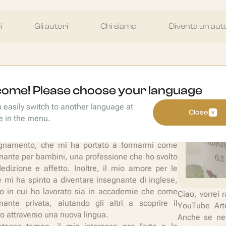
i
Gli autori
Chi siamo
Diventa un aut
ome! Please choose your language
onia Flores
 easily switch to another language at
Close
e in the menu.
empre avuto una forte vocazione per
egnamento, che mi ha portato a formarmi come
nante per bambini, una professione che ho svolto
edizione e affetto. Inoltre, il mio amore per le
e mi ha spinto a diventare insegnante di inglese,
 in cui ho lavorato sia in accademie che come
Ciao, vorrei 
nante privata, aiutando gli altri a scoprire il
YouTube Art
 attraverso una nuova lingua.
Anche se nel