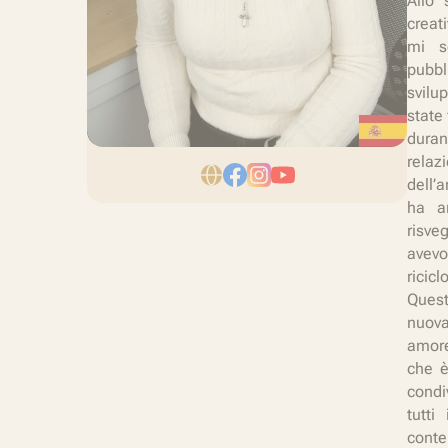
Allo 
creat
mi s
pubbl
svilu
state
duran
rela
dell’
ha ar
risve
avevo
ricicl
Quest
nuova
amore
che è
condi
tutti
cont